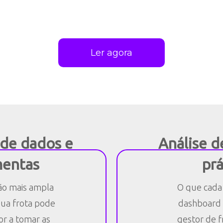
Ler agora
 de dados e
Análise d
mentas
prá
ão mais ampla
O que cada
sua frota pode
dashboard i
or a tomar as
gestor de f