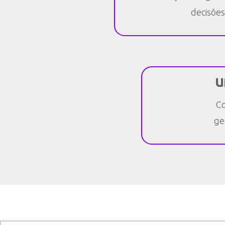
decisões
u
Co
ge