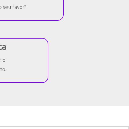
o seu favor?
ta
r o
ho.