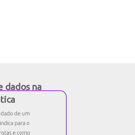
e dados na
tica
 dado de um
ndica para o
rotas e como