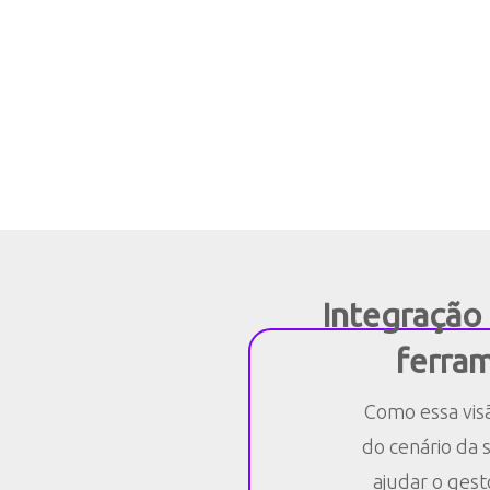
Integração
ferra
Como essa vis
do cenário da 
ajudar o gest