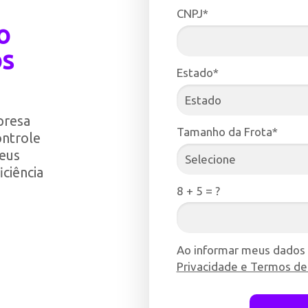
CNPJ*
o
os
Estado*
presa
Tamanho da Frota*
ontrole
seus
iciência
8 + 5 = ?
Ao informar meus dados
Privacidade e Termos de