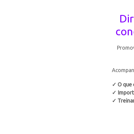
Dir
con
Promov
Acompanh
✓ O que 
✓ Importâ
✓ Treina