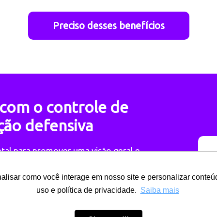
Preciso desses benefícios
 com o controle de
eção defensiva
al para promover uma visão geral e
alisar como você interage em nosso site e personalizar conteúd
ma de telemetria pode te ajudar a
uso e política de privacidade.
Saiba mais
 direção defensiva.