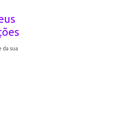
seus
ções
 da sua