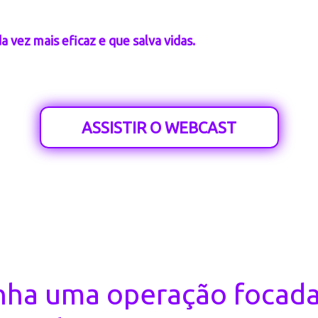
 de uma Cultura de Segurança entre os condutores lev
a vez mais eficaz e que salva vidas.
Tire todas as suas dú
assunto neste Webcast
ASSISTIR O WEBCAST
nha uma operação focada