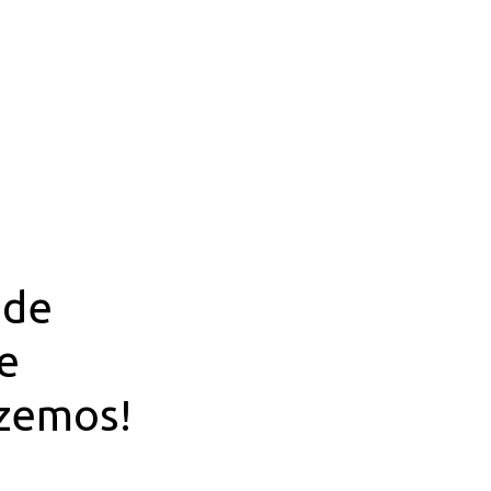
 de
e
zemos!