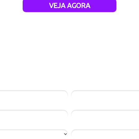
VEJA AGORA
a o formulário e acesse o Webcast gratu
Email*
sapp*
Empresa*
CNPJ*