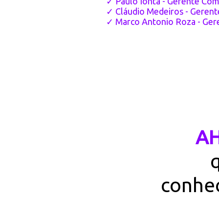
✓ Paulo Ionta - Gerente Come
✓ Cláudio Medeiros - Gerente
✓ Marco Antonio Roza - Gere
AH
conhe