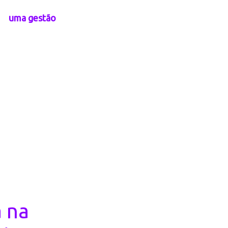
a a
uma gestão
vidas sobre o
 na