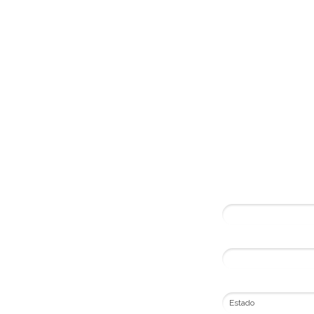
Preench
Nome*
Telefone com what
Estado*