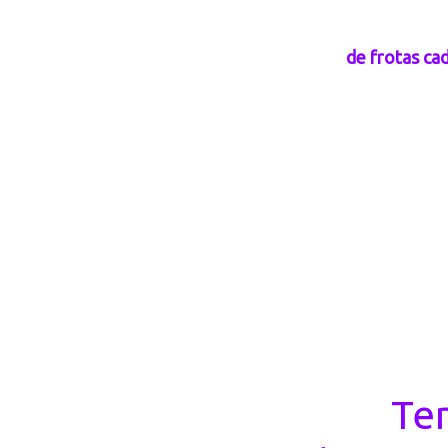
O alinhamento
de frotas cad
Te