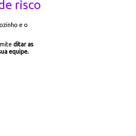
de risco
ozinho e o
rmite
ditar as
sua equipe.